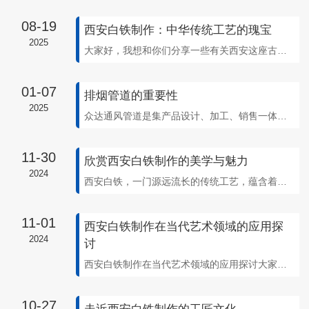
08-19
西安白铁制作：中华传统工艺的瑰宝
2025
大家好，我想和你们分享一些有关西安这座古老城市的故事。在西安，有一门传统工艺——白铁制作，它承载着丰富的文化历史和匠人精神。白铁制作是一门源远流长的技艺，它融合了多种传统工艺，包括铁艺、雕刻等。通过巧妙的打磨和塑造，匠人们能够将生硬的铁块变幻成各式各样优美的艺术品。这种工艺既要求匠人对材料的把握能力，也需要他们细致耐心
01-07
排烟管道的重要性
2025
众达通风管道是集产品设计、加工、销售一体化的专业生产管道的大型企业,生产工艺均采用智能全自动化控制。排烟管道在现代建筑和工业生产中扮演着至关重要的角色，其重要性不容忽视。以下是对排烟管道重要性的详细阐述。 首先，排烟管道是..火灾..的关键设施。在火灾发生时，烟雾和有毒气体的迅速扩散是危害人员生命..的主要因
11-30
欣赏西安白铁制作的美学与魅力
2024
西安白铁，一门源远流长的传统工艺，蕴含着深厚的文化底蕴与..的技艺。其制作之美学与独特魅力，一直以来都备受人们喜爱与推崇。每一件经由西安白铁打造的作品，都凝聚着匠心独运的..技艺和对细节的..关注。从锤炼铁块到成品问世，每一个环节都彰显着大师们的智慧与辛勤。在这个快节奏的时代，西安白铁的制作过程显得尤为珍贵，它不仅仅是
11-01
西安白铁制作在当代艺术领域的应用探
2024
讨
西安白铁制作在当代艺术领域的应用探讨大家好，..我想和大家分享一下关于西安白铁制作在当代艺术领域的应用探讨。白铁是一种质地坚硬、永不腐蚀的金属材料，经过工匠们巧妙的加工和打磨，能够展现出令人惊叹的美感和独特的艺术价值。在当代艺术领域，西安白铁制作以其独特的质感和造型被越来越多的艺术家所青睐。艺术家们通过对白铁的理解和运
10-27