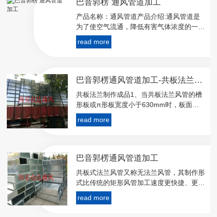
巴音郭楞 通风管道加工
产品名称：通风管道产品介绍:通风管道是
为了使空气流通，降低有害气体浓度的一种
市政基础设施。通风管，风管制作与安装所
read more
用板材、型材以及其他主要成品材料，应符
合设计及相关产品**现行标准的规定，并应
用出厂检
巴音郭楞通风管道加工-共板法兰风管成品
共板法兰制作成品1、当共板法兰风管的槽
形板或π形板宽度小于630mm时，板面不
设滚压加强筋；当宽度大于或等于630mm
read more
时，板面必须设滚压加强筋，加强筋间距在
300～400之间。2、当风管长边尺寸大于8
巴音郭楞通风管道加工
共板式法兰风管又称无法兰风管，其制作形
式比传统的矩形风管加工速度更快捷、更方
便、更小的漏风率。其优点是节省材料，减
read more
少工程投资；漏风量小，降低能耗，节省运
行费用，颇受施工企业欢迎。美国和欧洲等