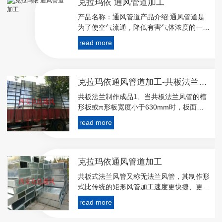
克拉玛依 通风管道加工
产品名称：通风管道产品介绍:通风管道是
为了使空气流通，降低有害气体浓度的一种
市政基础设施。通风管，风管制作与安装所
read more
用板材、型材以及其他主要成品材料，应符
合设计及相关产品**现行标准的规定，并应
用出厂检
克拉玛依通风管道加工-共板法兰风管成品
共板法兰制作成品1、当共板法兰风管的槽
形板或π形板宽度小于630mm时，板面不
设滚压加强筋；当宽度大于或等于630mm
read more
时，板面必须设滚压加强筋，加强筋间距在
300～400之间。2、当风管长边尺寸大于8
克拉玛依通风管道加工
共板式法兰风管又称无法兰风管，其制作形
式比传统的矩形风管加工速度更快捷、更方
便、更小的漏风率。其优点是节省材料，减
read more
少工程投资；漏风量小，降低能耗，节省运
行费用，颇受施工企业欢迎。美国和欧洲等