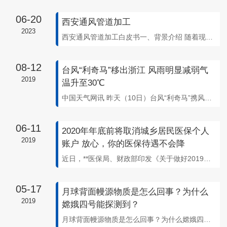
06-20
西安通风管道加工
2023
西安通风管道加工白皮书一、背景介绍 随着现代建筑技术的发展，通风系统在建筑工程中越来越重要。通风管道作为通风系统的关键部件，其质量和性能直接影响着整个系统的效果。随着中国经济和城市化的快速发展，西安市的建筑数量和规模也在不断增加，对于通风管道的需求也越来越高。因此，通风管道加工行业的发展变得十分重要。二、市场现状 目前
08-12
台风“利奇马”移出浙江 风雨明显减弱气
2019
温升至30℃
中国天气网讯 昨天（10日）台风“利奇马”携风雨侵袭浙江，随着“利奇马”离开，**浙江风雨减弱，气温回升，全省.高温将升至30℃以上，部分地区将超过35℃。受台风“利奇马”影响，杭州大树被连根拔起。
06-11
2020年年底前将取消城乡居民医保个人
2019
账户 放心，你的医保待遇不会降
近日，**医保局、财政部印发《关于做好2019年城乡居民基本医疗保障工作的通知》，其中提到，实行个人（家庭）账户的应于2020年年底前取消，向门诊统筹平稳过渡；已取消个人（家庭）账户的，不得恢复或变相
05-17
月球背面幔源物质是怎么回事？为什么
2019
嫦娥四号能探测到？
月球背面幔源物质是怎么回事？为什么嫦娥四号能探测到？天气网讯 根据中国探月工程发布的消息，日前，嫦娥四号月球探测工程又迎来新的发现成果。嫦娥四号证明，月球表层即月壳以斜长石矿物为主，月壳覆盖着的月