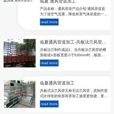
临夏 通风管道加工
产品名称：通风管道产品介绍:通风管道是
为了使空气流通，降低有害气体浓度的一种
市政基础设施。通风管，风管制作与安装所
read more
用板材、型材以及其他主要成品材料，应符
合设计及相关产品**现行标准的规定，并应
用出厂检
临夏通风管道加工-共板法兰风管成品
共板法兰制作成品1、当共板法兰风管的槽
形板或π形板宽度小于630mm时，板面不
设滚压加强筋；当宽度大于或等于630mm
read more
时，板面必须设滚压加强筋，加强筋间距在
300～400之间。2、当风管长边尺寸大于8
临夏通风管道加工
共板式法兰风管又称无法兰风管，其制作形
式比传统的矩形风管加工速度更快捷、更方
便、更小的漏风率。其优点是节省材料，减
read more
少工程投资；漏风量小，降低能耗，节省运
行费用，颇受施工企业欢迎。美国和欧洲等