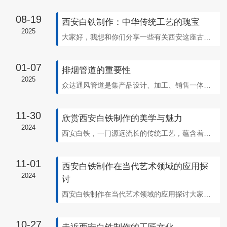
08-19
西安白铁制作：中华传统工艺的瑰宝
2025
大家好，我想和你们分享一些有关西安这座古老城市的故事。在西安，有一门传统工艺——白铁制作，它承载着丰富的文化历史和匠人精神。白铁制作是一门源远流长的技艺，它融合了多种传统工艺，包括铁艺、雕刻等。通过巧妙的打磨和塑造，匠人们能够将生硬的铁块变幻成各式各样优美的艺术品。这种工艺既要求匠人对材料的把握能力，也需要他们细致耐心
01-07
排烟管道的重要性
2025
众达通风管道是集产品设计、加工、销售一体化的专业生产管道的大型企业,生产工艺均采用智能全自动化控制。排烟管道在现代建筑和工业生产中扮演着至关重要的角色，其重要性不容忽视。以下是对排烟管道重要性的详细阐述。 首先，排烟管道是..火灾..的关键设施。在火灾发生时，烟雾和有毒气体的迅速扩散是危害人员生命..的主要因
11-30
欣赏西安白铁制作的美学与魅力
2024
西安白铁，一门源远流长的传统工艺，蕴含着深厚的文化底蕴与..的技艺。其制作之美学与独特魅力，一直以来都备受人们喜爱与推崇。每一件经由西安白铁打造的作品，都凝聚着匠心独运的..技艺和对细节的..关注。从锤炼铁块到成品问世，每一个环节都彰显着大师们的智慧与辛勤。在这个快节奏的时代，西安白铁的制作过程显得尤为珍贵，它不仅仅是
11-01
西安白铁制作在当代艺术领域的应用探
2024
讨
西安白铁制作在当代艺术领域的应用探讨大家好，..我想和大家分享一下关于西安白铁制作在当代艺术领域的应用探讨。白铁是一种质地坚硬、永不腐蚀的金属材料，经过工匠们巧妙的加工和打磨，能够展现出令人惊叹的美感和独特的艺术价值。在当代艺术领域，西安白铁制作以其独特的质感和造型被越来越多的艺术家所青睐。艺术家们通过对白铁的理解和运
10-27